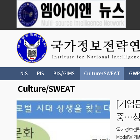
NIS
PIS
BIS/GIMS
Culture/SWEAT
GWP
Culture/SWEAT
[기업
라 그
'국가정보전략
Model'을 