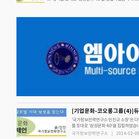
보전략연구소'와 '그린경제'는 2012년 7월 11일 수요
실 위험 증폭최첨단 '아라미드 섬유' 패소 땐 주력 섬유
터 '기업문화 진단과 제언'을 통해 지속성장과 발전을 
을까 우려'위기를 기회'로 기존사업과 접목된 미래…
획물을 시리즈로 연재하고 있습니다.2013년 10월 23
실린 [한국기업문화 진단과 제언 - 코오롱그룹 편]을 
[코오롱그룹의 기업문화(2)]코오롱의 비전사업 다각
산업 육성 불구 경쟁력 확보 못해 'One&Only' 1등전략
고 액션플랜은 없다 평가'빅 스텝 2010''뉴 스타트 2011
략 없어 제자리 걸음창업주 '…
[기업문화-코오롱그룹(4)]
'국가정보전략연구소 민진규 소장'은 다양
를 토대로 '삼성문화 4.0'을 집필하였습니다. 또한, '국가정보전략연구소'와 '그린경제'는 2012년 7월 11일 수요일자 신문부터
단과 제언'을 통해 지속성장과 발전을 
국가정보전략연구소
2014-02-09