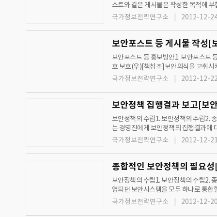
스트와 같은 게시물은 작성한 목적에 부
내(좌), 비밀번호관리(우)출입안내 표
국가정보전략연구소
2012-12-24
보안포스트 등 게시물 작성[
보안포스트 등 홍보방안1. 보안포스트 등
호 보호(우)[책참조]보안의식을 고취시
록 한다.의 보안과의 전쟁과 같이 첨단
국가정보전략연구소
2012-12-22
보안정책 집행결과 보고[보안
보안정책의 수립1. 보안정책의 수립2.
는 경영진에게 보안정책의 집행결과에 대
보고는 최소한 분기마다 하는 것이 효과
국가정보전략연구소
2012-12-21
종합적인 보안정책의 필요성[
보안정책의 수립1. 보안정책의 수립2.
영되던 보안시스템을 모두 하나로 통합할
이력을 관리하는 인사정보시스템, 문서
국가정보전략연구소
2012-12-20