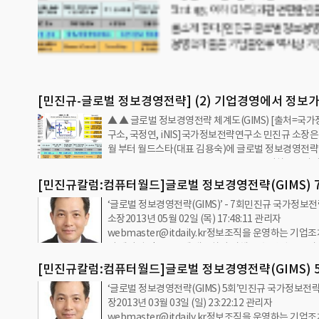
국가정보전략연
(produce
(needs)
보분석관련 이
[민진규-글로벌 정보경영전략] (2) 기업경영에서 정보
▲ ▲ 글로벌 정보경영전략 체계도(GIMS) [출처=국
으로 요구되는 이유
구소, 국정연, iNIS]국가정보전략연구소 민진규 소장은 2
월 부터 월드스타(대표 김용숙)에 글로벌 정보경영전략(G
Intelligence Management Strategy, 이하 GIMS
럼을 기고했다.다음은 민진규 소장이 기고한 GIMS에 관
[민진규칼럼:컴퓨터월드]글로벌 정보경영전략(GIMS) 7
용 중 일부를 소개한다.2016.4.28일자 기사[민진규-
‘글로벌 정보경영전략(GIMS)’ - 7회민진규 국가정보
의 정보보고서 작성1[국가정보전략연구소]
영전략] (1) 기업경영에서 정보가 필수적으로 요구되
소장2013년 05월 02일 (목) 17:48:11 관리자
전문가들은 정보(intelligence)와 첩보(informatio
webmaster@itdaily.kr정보조직을 운영하는 기업
다. 첩보는 목적성을 가지고 수집된 자료(data)이고 
이 제기된 정보수요에 대응하기 위해 수▲ 민진규 국
분석해 정책수립을 위해 지원하는 것을 말한다. 원칙적
구소 소장집한 첩보를분석(analysis)하는 작업은 매우 
는…
[민진규칼럼:컴퓨터월드]글로벌 정보경영전략(GIMS) 5회
업의 정보부서가 정보생산자(producer)의 입장에서 
‘글로벌 정보경영전략(GIMS) 5회’민진규 국가정보전
업의 정보분석 전략[국가정보전략연구소]
하기도 어렵지만 수집한 첩보를 가공해 정보소비자(con
장2013년 03월 03일 (일) 23:22:12 관리자
의 니즈(needs)에 적합하기란 더 어렵다. 정보를 전
webmaster@itdaily.kr정보조직을 운영하는 기업
는 정보기관이 아닌 기업의 정보부서에서 가져야 할 