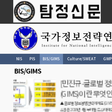
NIS
PIS
BIS/GIMS
Culture/SWEAT
GWP
BIS/GIMS
[민진
회- 
‘글로벌 정보경영
webmaste