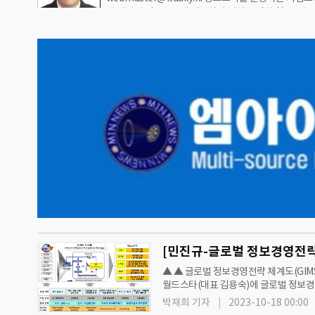
이 제기된 정보수요에 대응하기 위해 수집한 첩보를▲ 
이슈를 정리해 보자.7. 기업의 정보보고서 작성 ①정
가정보전략연구소 소장분석(analysis)하는 작업은 매
끝나면 정보…
기업의 정보부서가 정보생산자(producer)의 입장에서
집하기도 어렵지만 수집한 첩보를 가공해 정보소비자
(consumer)의 니즈(needs)에 적합하기란 더 어렵다
문적으로 다루는 정보기관이 아닌 기업의 정보부서에서
정보분석관련 이슈를 정리해 보자.(5)기업의 정보분석
대상이 되는 첩보의 종류기업의 정보부서가 사람(Hum
[민진규-글로벌 정보경영전략
▲ ▲ 글로벌 정보경영전략 체계도(GIMS
월드스타(대표 김용숙)에 글로벌 정보경영전략(G
음은 민진규 소장이 기고한 GIMS에 관한
박재희 기자
2023-10-18 00:00