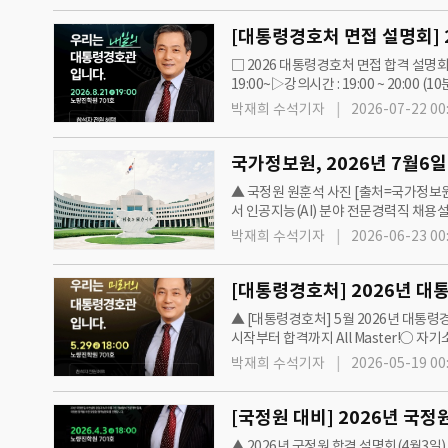
□ 2026 대통령경호처 면접 합격 설명회
19:00~▷강의시간 : 19:00 ~ 20:0
PLAN!!- 2부 19시30분~20시 - 교수
박재희 수석기자
2026-07-22 00
국가정보원, 2026년 7월6일
▲ 국정원 원훈석 사진 [출처=국가정보원
서 인공지능(AI) 분야 전문경력직 채용
상담예약은 1인당 1회만 가능하며 메인
박재희 수석기자
2026-06-23 00
[대통령경호처] 2026년 대통
▲ [대통령경호처] 5월 2026년 대통
시작부터 합격까지 All Master!○ 
소장)○ 합격 설명회 일정 ▷ 일시 : 20
박재희 수석기자
2026-05-19 00
[국정원 대비] 2026년 국정원
▲ 2026년 국정원 합격 설명회(4월3일)