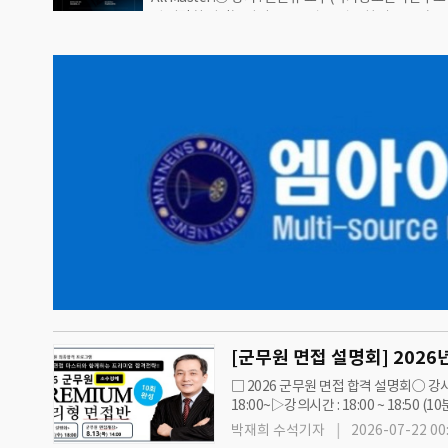
격 설명회 일정▷일시 : 2026년 04월3일(금) 18:00▷
상태를 의미한다.개인 실물 포트폴리오를 지참할 경우 
18:00 ~ 19:00 (10분전 까지 입실요망)- 1부 18시~18
가능하나 USB 등 전자기기에 저장한 자료는 상담이 
진규 교수님과 함께하는 2026 국정원 합격PLAN!!- 2부
~19시 - 교수님과의 1:1상담▷강의실 : 윌비스 노량진
701호(HS타워)○ 상담/문의 : 1544-0336 ARS 2번
격 설명회 주요 내용1. 국정원 역사 및 임무2. 국정원 
특성3. 국정원 채용전형 종류 및 내용4. 국정원 NIAT…
[군무원 면접 설명회] 2026년
□ 2026 군무원 면접 합격 설명회○ 강
18:00~▷강의시간 : 18:00 ~ 18:5
PLAN!!- 2부 18시30분~18:50분 - 
박재희 수석기자
2026-07-22 00