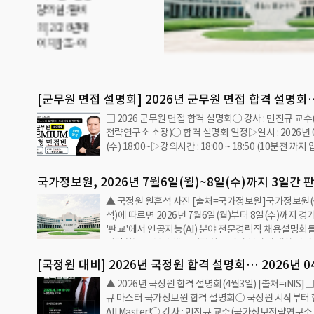
회로 여타 분
원안내 → 방
후 일괄 공지
해당일 예약이
전자기기에 저
[군무원 면접 설명회] 2026년 군무원 면접 합격 설명회…
□ 2026 군무원 면접 합격 설명회○ 강사 : 민진규 교
년 08월12일(수) 18:00
전략연구소 소장)○ 합격 설명회 일정▷일시 : 2026년 
(수) 18:00~▷강의시간 : 18:00 ~ 18:50 (10분전 까지
1부 18시~18시30분 - 민진규 교수님과 함께하는 202
접 합격PLAN!!- 2부 18시30분~18:50분 - 교수님과의
국가정보원, 2026년 7월6일(월)~8일(수)까지 3일간
강의실 : 윌비스 노량진 학원본원 701호(HS타워)○ 상담
▲ 국정원 원훈석 사진 [출처=국가정보원]국가정보원(
AI 분야 전문경력직 채용 설명회 개최
1544-0336 ARS 2번▲ [군무원 면접 설명회] 2026년
석)에 따르면 2026년 7월6일(월)부터 8일(수)까지 
접 합격 설명회… 2026년 08월12일(수) 18:00, 13일 
'판교'에서 인공지능(AI) 분야 전문경력직 채용설명회
=iNIS]□ 강의 내용○ 2026년 군무원 면접 오리엔테
설명회는 AI 분야 채용 설명회로 여타 분야에 대한 상담
○ 2026년 군무원 면접 강의 1강(군…
답은 받지 않는다.상담예약은 1인당 1회만 가능하며 
[국정원 대비] 2026년 국정원 합격 설명회… 2026년 0
지 상단 지원안내 → 방문예약 탭에서 채용설명회 예약
▲ 2026년 국정원 합격 설명회(4월3일) [출처=iNIS]□
(금) 18:00
다. 예약 확정은 채용 설명회 장소와 함께 문자메시지로
규 마스터 국가정보원 합격 설명회○ 국정원 시작부터
공지 예정이다.예약 변경 희망 시 예약취소 후 다음 채
All Master!○ 강사 : 민진규 교수(국가정보전략연구소
재신청하면 된다. 예약이 불가한 경우, 해당일 예약이 