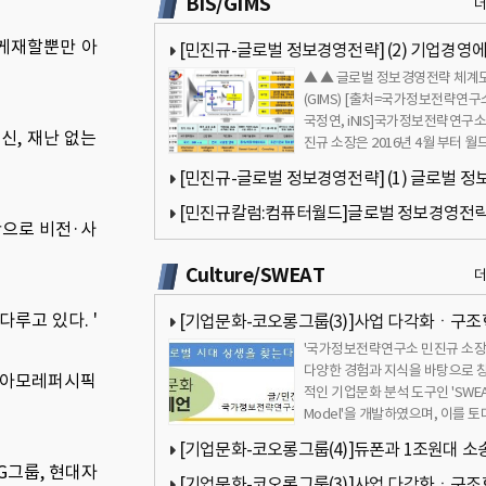
BIS/GIMS
 게재할뿐만 아
[민진규-글로벌 정보경영전략] (2) 기업경영
▲ ▲ 글로벌 정보경영전략 체계
정보가 필수적으로 요구되는 이유
(GIMS) [출처=국가정보전략연구
국정연, iNIS]국가정보전략연구소
신, 재난 없는
진규 소장은 2016년 4월 부터 월
타(대표 김용숙)에 글로벌 정보…
[민진규-글로벌 정보경영전략] (1) 글로벌 정
영전략(GIMS)이란 무엇인가?
[민진규칼럼:컴퓨터월드]글로벌 정보경영전
반으로 비전·사
(GIMS) 7회- 기업의 정보보고서 작성1[국가정
Culture/SWEAT
략연구소]
루고 있다. '
[기업문화-코오롱그룹(3)]사업 다각화ㆍ구
'국가정보전략연구소 민진규 소장
진행중…성과는 미진[국가정보전략연구소]
다양한 경험과 지식을 바탕으로 
 △아모레퍼시픽
적인 기업문화 분석 도구인 'SWE
Model'을 개발하였으며, 이를 
'삼성문화 4.0'을 집필하였…
[기업문화-코오롱그룹(4)]듀폰과 1조원대 소
G그룹, 현대자
과따라 그룹 미래 달려[국가정보전략연구소]
[기업문화-코오롱그룹(3)]사업 다각화ㆍ구