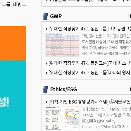
부그룹, 대림그
진행중…성과는 미진[국가정보전략연구소]
GWP
[위대한 직장찾기 47-1:동원그룹]표2. 동원그
그린경제신문과 국가정보전략연
가대상 기업의 차원별 점수비교[국가정보전략
도서출판 배움이 ‘위대한 직장찾기
소]
획을 하고, 심혈을 기울여 개발한 
직장 평가 항목을 적용해 구직자가
호하는 기업을 대상으로 공동 평
[위대한 직장찾기 47-1:동원그룹]국내 최초·
의 원양어업기업[국가정보전략연구소]
[위대한 직장찾기 47-2:동원그룹]바다의 왕자
드 이미지에 수익성 등 높은 점수[국가정보전
Ethics/ESG
소]
[기획-기업 ESG 경영평가시스템] ⑥서울교
국가정보전략연구소(iNIS, 국정연
진단(팔기생태계 모델 적용)
2022년 3~4월 자체 개발한 ‘오곡
穀)밸리혁신(5G Valley
Innovation)’모델을 적용해 지…