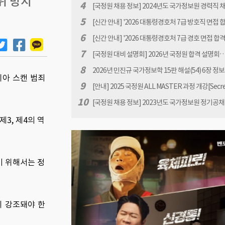
위 방지
07.31(금). 16:00)
공고[원서접수 : 2026.1.12(월) 10:00 ~ 1.30(금) 16:
4
[국정원 채용 정보] 2024년도 국가정보원 경력직 
고
5
[신간 안내] '2026 대통령경호처 7급 방호직 면접 
이드북 -대통령경호처 면접 완벽 대비' 책 표지 안내 
6
[신간 안내] '2026 대통령경호처 7급 경호 면접 합
진규
드북 -대통령경호처 면접 완벽 대비' 책 표지 안내 b
7
[국정원 대비 설명회] 2026년 국정원 합격 설명회… 
규
년 07월31일(금) 18:00
8
2026년 민진규 국가정보학 15판 해설(54) 6장 정
디아 스캔 범죄
서 생산과 배포 관련 질문
9
[안내] 2025 국정원 ALL MASTER 과정 개강[Secr
민진규]
10
[국정원 채용 정보] 2023년도 국가정보원 정기공채
시험 FAQ
3, 제4의 역
기 위해서는 정
이 강조돼야 한