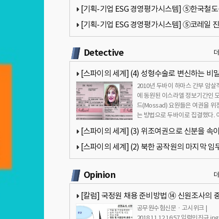
[기획-기업 ESG 경영평가시스템] ⑤한국철
(코레일) 진단(팔기생태계 모델 적용)
[기획-기업 ESG 경영평가시스템] ⑤코레일 
(팔기생태계 모델 적용)
Detective
[스파이의 세계] (4) 성형수술로 변신하는 비
2010년 두바이 하마스 간부 암살
원
에 동원된 이스라엘 정보기간인 
드(Mossad) 요원들은 여권을 위
는 방법으로 두바이로 집결했다. 
은 신용카드를 나눠 사용하거나 
[스파이의 세계] (3) 위조여권으로 신분을 속
비밀공작원
[스파이의 세계] (2) 북한 공작원의 마지막 임
공 및 실패사례
Opinion
[칼럼] 국정원 채용 준비방법 ⑭ 신원조사의 
공무원수험신문 · 고시위크 |
성과 고려요소 - 민진규 교수(합격의 법학원)
2018.11.12 16:57 입력민진규.jp