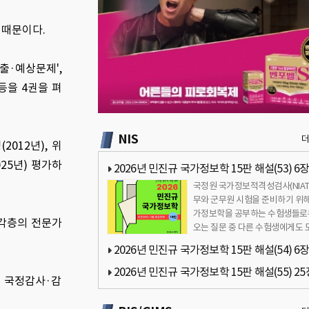
 때문이다.
기출·예상문제',
 등을 4권을 펴
NIS
012년), 위
025년) 평가하
2026년 민진규 국가정보학 15판 해설(53) 6장
국정원 국가정보적격성검사(NIAT
보보고서 생산과 배포 관련 질문
무와 군무원 시험을 준비하기 위해
가정보학을 공부하는 수험생들로
계각층의 전문가
오는 질문 중 다른 수험생에게도 
이 될만한 내용을 정리해 공유하
2026년 민진규 국가정보학 15판 해설(54) 6장
…
보보고서 생산과 배포 관련 질문
2026년 민진규 국가정보학 15판 해설(55) 25
회 국정감사·감
보기관의 민주적 통제와 균현 관련 질문