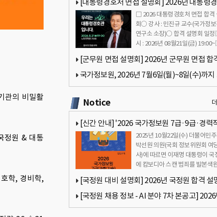
[대통령경호처 면접 설명회] 2026년 대통령
□ 2026 대통령경호처 면접 합격
면접 합격 설명회… 2026년 08월21일(금) 19:0
회○ 강사 : 민진규 교수(국가정
연구소 소장)○ 합격 설명회 일
시 : 2026년 08월21일(금) 19:00
의시간 : 19:…
[군무원 면접 설명회] 2026년 군무원 면접 합
명회… 2026년 08월12일(수) 18:00
국가정보원, 2026년 7월6일(월)~8일(수)까지
간 판교에서 AI 분야 전문경력직 채용 설명회 
보기관의 비밀활
Notice
[신간 안내] '2026 국가정보원 7급·9급·경력
2025년 10월22일(수) 더불어민
국정원 & 대통
접 합격가이드북 - 국정원 면접 완벽 대비' 소개
박선원 의원(국회 정보위원회 여당
사)에 따르면 이재명 대통령이 국
에 캄보디아 스캔 범죄를 발본색
때까지 역량을 최대한 …
호학, 경비학,
[국정원 대비 설명회] 2026년 국정원 합격 설
회… 2026년 07월31일(금) 18:00
[국정원 채용 정보 - AI 분야 7차 본공고] 202
국가정보원 상시채용 6차 본공고(원서접수 기간 