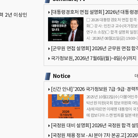
규
[대통령경호처 면접 설명회] 2026년 대통령
력 2년 이상인
□ 2026 대통령경호처 면접 합격
면접 합격 설명회… 2026년 08월21일(금) 19:0
회○ 강사 : 민진규 교수(국가정
연구소 소장)○ 합격 설명회 일
시 : 2026년 08월21일(금) 19:00
의시간 : 19:…
[군무원 면접 설명회] 2026년 군무원 면접 합
명회… 2026년 08월12일(수) 18:00
국가정보원, 2026년 7월6일(월)~8일(수)까지
간 판교에서 AI 분야 전문경력직 채용 설명회 
Notice
[신간 안내] '2026 국가정보원 7급·9급·경력
2025년 10월22일(수) 더불어민
접 합격가이드북 - 국정원 면접 완벽 대비' 소개
박선원 의원(국회 정보위원회 여당
사)에 따르면 이재명 대통령이 국
에 캄보디아 스캔 범죄를 발본색
때까지 역량을 최대한 …
[국정원 대비 설명회] 2026년 국정원 합격 설
회… 2026년 07월31일(금) 18:00
[국정원 채용 정보 - AI 분야 7차 본공고] 202