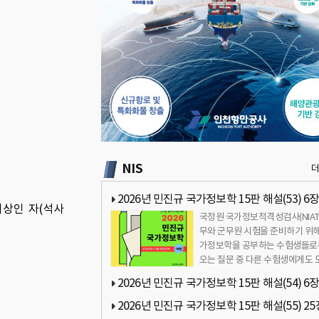
NIS
2026년 민진규 국가정보학 15판 해설(53) 6장
이상인 자(석사
국정원 국가정보적격성검사(NIAT
보보고서 생산과 배포 관련 질문
무와 군무원 시험을 준비하기 위해
가정보학을 공부하는 수험생들로
오는 질문 중 다른 수험생에게도 
이 될만한 내용을 정리해 공유하
2026년 민진규 국가정보학 15판 해설(54) 6장
…
보보고서 생산과 배포 관련 질문
2026년 민진규 국가정보학 15판 해설(55) 25