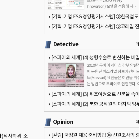
穀)밸리혁신(5G Valley
Innovation)’모델을 적용해 지…
[기획-기업 ESG 경영평가시스템] ⑤한국철
(코레일) 진단(팔기생태계 모델 적용)
[기획-기업 ESG 경영평가시스템] ⑤코레일 
(팔기생태계 모델 적용)
Detective
[스파이의 세계] (4) 성형수술로 변신하는 비
2010년 두바이 하마스 간부 암살
원
에 동원된 이스라엘 정보기간인 
드(Mossad) 요원들은 여권을 위
는 방법으로 두바이로 집결했다. 
은 신용카드를 나눠 사용하거나 
[스파이의 세계] (3) 위조여권으로 신분을 속
비밀공작원
[스파이의 세계] (2) 북한 공작원의 마지막 임
공 및 실패사례
Opinion
[칼럼] 국정원 채용 준비방법 ⑭ 신원조사의 
자(석사학위 소