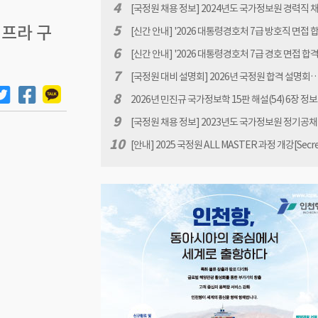
공고[원서접수 : 2026.1.12(월) 10:00 ~ 1.30(금) 16:
4
[국정원 채용 정보] 2024년도 국가정보원 경력직 
고
인프라 구
5
[신간 안내] '2026 대통령경호처 7급 방호직 면접 
이드북 -대통령경호처 면접 완벽 대비' 책 표지 안내 
6
[신간 안내] '2026 대통령경호처 7급 경호 면접 합
진규
드북 -대통령경호처 면접 완벽 대비' 책 표지 안내 b
7
[국정원 대비 설명회] 2026년 국정원 합격 설명회… 
규
년 07월31일(금) 18:00
8
2026년 민진규 국가정보학 15판 해설(54) 6장 정
서 생산과 배포 관련 질문
9
[국정원 채용 정보] 2023년도 국가정보원 정기공채
시험 FAQ
10
[안내] 2025 국정원 ALL MASTER 과정 개강[Secr
민진규]