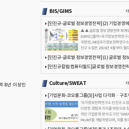
보기관의 민주적 통제와 균현 관련 질문
BIS/GIMS
[민진규-글로벌 정보경영전략] (2) 기업경영
▲ ▲ 글로벌 정보경영전략 체계
정보가 필수적으로 요구되는 이유
(GIMS) [출처=국가정보전략연구
국정연, iNIS]국가정보전략연구소
진규 소장은 2016년 4월 부터 월
타(대표 김용숙)에 글로벌 정보…
[민진규-글로벌 정보경영전략] (1) 글로벌 정
영전략(GIMS)이란 무엇인가?
[민진규칼럼:컴퓨터월드]글로벌 정보경영전
(GIMS) 7회- 기업의 정보보고서 작성1[국가정
Culture/SWEAT
력 8년 이상인
략연구소]
[기업문화-코오롱그룹(3)]사업 다각화ㆍ구
'국가정보전략연구소 민진규 소장
진행중…성과는 미진[국가정보전략연구소]
다양한 경험과 지식을 바탕으로 
적인 기업문화 분석 도구인 'SWE
Model'을 개발하였으며, 이를 
'삼성문화 4.0'을 집필하였…