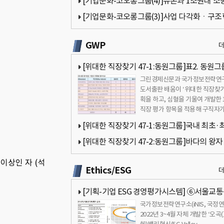
[기업문화-코오롱그룹(4)]듀폰과 1조원대 소
과따라 그룹 미래 달려[국가정보전략연구소]
[기업문화-코오롱그룹(3)]사업 다각화ㆍ구
진행중…성과는 미진[국가정보전략연구소]
GWP
[위대한 직장찾기 47-1:동원그룹]표2. 동원그
그린경제신문과 국가정보전략연
가대상 기업의 차원별 점수비교[국가정보전략
도서출판 배움이 ‘위대한 직장찾기
소]
획을 하고, 심혈을 기울여 개발한 
직장 평가 항목을 적용해 구직자가
호하는 기업을 대상으로 공동 평
[위대한 직장찾기 47-1:동원그룹]국내 최초·
의 원양어업기업[국가정보전략연구소]
[위대한 직장찾기 47-2:동원그룹]바다의 왕자
드 이미지에 수익성 등 높은 점수[국가정보전
이상인 자 (석
Ethics/ESG
소]
[기획-기업 ESG 경영평가시스템] ⑥서울교
국가정보전략연구소(iNIS, 국정연
진단(팔기생태계 모델 적용)
2022년 3~4월 자체 개발한 ‘오곡